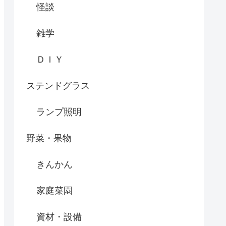
怪談
雑学
ＤＩＹ
ステンドグラス
ランプ照明
野菜・果物
きんかん
家庭菜園
資材・設備