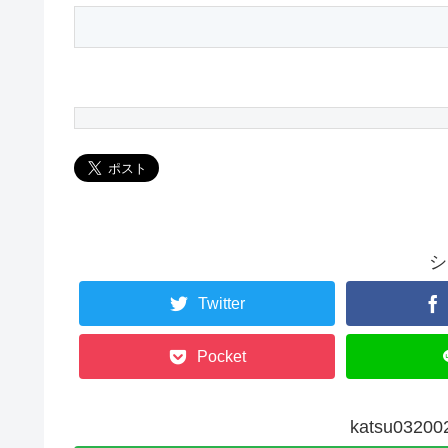
シ
Twitter
Pocket
katsu03