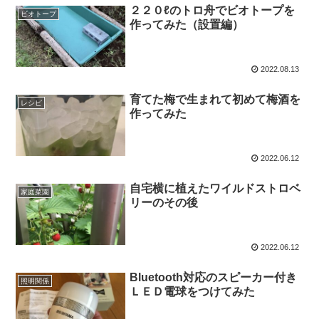
２２０ℓのトロ舟でビオトープを
ビオトープ
作ってみた（設置編）
2022.08.13
育てた梅で生まれて初めて梅酒を
レシピ
作ってみた
2022.06.12
自宅横に植えたワイルドストロベ
家庭菜園
リーのその後
2022.06.12
Bluetooth対応のスピーカー付き
照明関係
ＬＥＤ電球をつけてみた