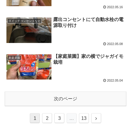
2022.05.16
露出コンセントにて自動水栓の電
スイッチコンセントなど
源取り付け
2022.05.08
【家庭菜園】家の横でジャガイモ
家庭菜園
栽培
2022.05.04
次のページ
1
2
3
…
13