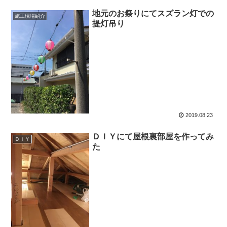
地元のお祭りにてスズラン灯での
施工現場紹介
提灯吊り
2019.08.23
ＤＩＹにて屋根裏部屋を作ってみ
ＤＩＹ
た