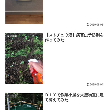
2019.08.06
【ストチュウ液】病害虫予防剤を
家庭菜園
作ってみた
2019.08.04
ＤＩＹで作業小屋を大型物置に建
ＤＩＹ
て替えてみた