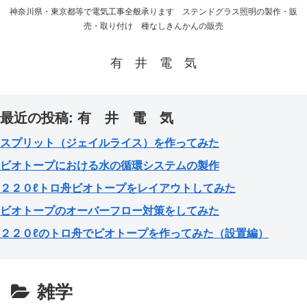
神奈川県・東京都等で電気工事全般承ります ステンドグラス照明の製作・販
売・取り付け 種なしきんかんの販売
有 井 電 気
最近の投稿: 有 井 電 気
スプリット（ジェイルライス）を作ってみた
ビオトープにおける水の循環システムの製作
２２０ℓトロ舟ビオトープをレイアウトしてみた
ビオトープのオーバーフロー対策をしてみた
２２０ℓのトロ舟でビオトープを作ってみた（設置編）
雑学