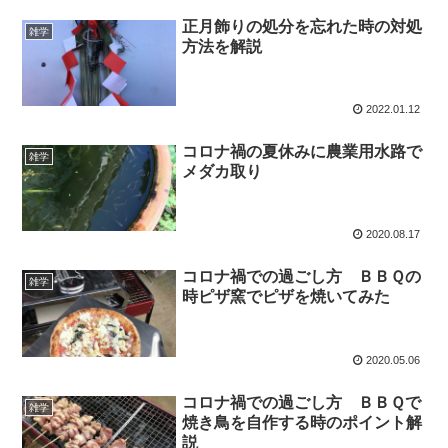
正月飾りの処分を忘れた時の対処
雑学
方法を解説
2022.01.12
コロナ禍の夏休みに農業用水路で
雑学
メダカ取り
2020.08.17
コロナ禍での過ごし方 ＢＢＱの
雑学
時ピザ窯でピザを焼いてみた
2020.05.06
コロナ禍での過ごし方 ＢＢＱで
雑学
焼き鳥を自作する時のポイント解
説