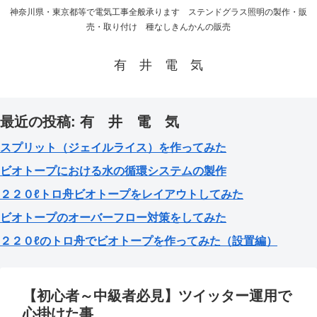
神奈川県・東京都等で電気工事全般承ります ステンドグラス照明の製作・販
売・取り付け 種なしきんかんの販売
有 井 電 気
最近の投稿: 有 井 電 気
スプリット（ジェイルライス）を作ってみた
ビオトープにおける水の循環システムの製作
２２０ℓトロ舟ビオトープをレイアウトしてみた
ビオトープのオーバーフロー対策をしてみた
２２０ℓのトロ舟でビオトープを作ってみた（設置編）
【初心者～中級者必見】ツイッター運用で
心掛けた事