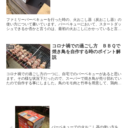
ファミリーバーベキューを行った時の、火おこし器（炭おこし器）の
使い方について書いています。バーベキューにおいて、スタートダッ
シュできるか否かと言うのは、最初の火おこしにかかっていると言っ
ても過言ではありません。是非、一度火おこし器を使ってみて下さ
い。
コロナ禍での過ごし方 ＢＢＱで
雑学
焼き鳥を自作する時のポイント解
説
コロナ禍での過ごし方の一つに、自宅でのバーベキューがあると思い
ます。その様な状況下だったので、スーパーで焼き鳥が売り切れてい
たので自作する事にしました。鳥のモモ肉と竹串を用意して、鶏肉を
細かく切り、慎重に竹串に刺し焼き鳥を自作していきます。
バーベキューでの火おこし器の使い方を