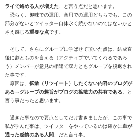
ライで絡める人が増えた
、と言う点だと思います。
恐らく、趣味での運用、商用での運用どちらでも、この
部分がないとツイッター自体永く続かないのではないかと
さえ感じる
重要な点
です。
そして、さらにグループに学ばせて頂いた点は、結成直
後に割とものを言える（アクティブでいてくれるであろ
う）メンバーが意見の相違で双方ともグループを脱退され
た事です。
原因は、
拡散（リツイート）したくない内容のブログが
ある
⇔
グループの趣旨がブログの拡散力の共有である
、と
言う事だったと思います。
過ぎた事なので要点としてだけ書きましたが、この事で
私が学んだ事は、ツイッターをやっているのは確かに
血が
通った感情のある人間
、だと言う事。