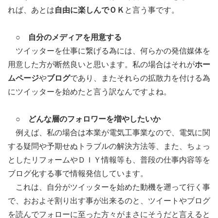
れば、あとは
自由に楽しんでＯＫ
と言う事です。
○
自分のメディアを用意する
ツイッターを仕事に繋げる為には、何らかの発信媒体を
用意した方が断然良いと思います。私の場合はそれが
ホー
ムページ
や
ブログ
であり、またそれらの拡散力を付ける為
にツイッターを始めたと言う訳なんですよね。
○
どんな層のフォロワーを増やしたいか
例えば、私の場合は本業が電気工事業なので、電気に関
する疑問や予期せぬトラブルの解決方法等、また、ちょっ
としたリフォームやＤＩＹ情報等も、普段の仕事内容等を
ブログ化する事で情報発信しています。
これは、自分がツイッターを始めた動機を遡って行く事
で、おおよそ割り出す事が出来るのと、ツイートやブログ
を読んでフォローに至った方々がまさにそうだと言えると