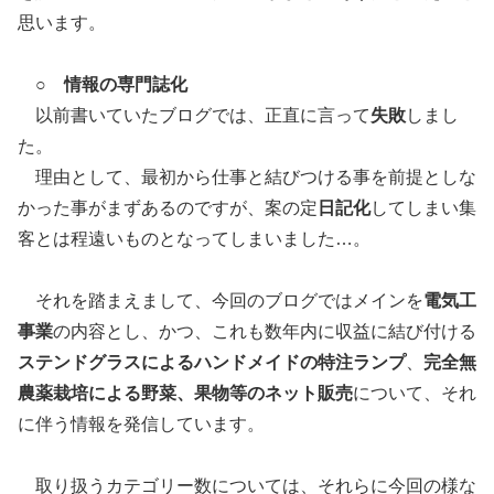
思います。
○
情報の専門誌化
以前書いていたブログでは、正直に言って
失敗
しまし
た。
理由として、最初から仕事と結びつける事を前提としな
かった事がまずあるのですが、案の定
日記化
してしまい集
客とは程遠いものとなってしまいました…。
それを踏まえまして、今回のブログではメインを
電気工
事業
の内容とし、かつ、これも数年内に収益に結び付ける
ステンドグラスによるハンドメイドの特注ランプ
、
完全無
農薬栽培による野菜、果物等のネット販売
について、それ
に伴う情報を発信しています。
取り扱うカテゴリー数については、それらに今回の様な