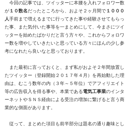
今回の記事では、ツイッターに本腰を入れフォロワー数
が
１０数名
だったところから、およそ２ヶ月間で
１０００
人
手前まで増えるまでに行ってきた事や経験させてもらっ
た事、また気付いた事等を一まとめにして、今まさにツイ
ッターを始めたばかりだと言う方々や、これからフォロワ
ー数を増やしていきたいと思っている方々にほんの少し参
考になれたら良いなと思っております。
また最初に言っておくと、まず私がおよそ２年間放置し
たツイッター（登録開始２０１７年４月）を再始動した理
由は、むこう数年の内（３年～５年位）でアフィリエイト
等の広告収入を得る事や、本業である
電気工事業
のインタ
ーネットやＳＮＳ経由による受注の増加に繋げると言う商
業的な側面があります。
従って、まとめた項目も前半部分は題名の通り趣味とし