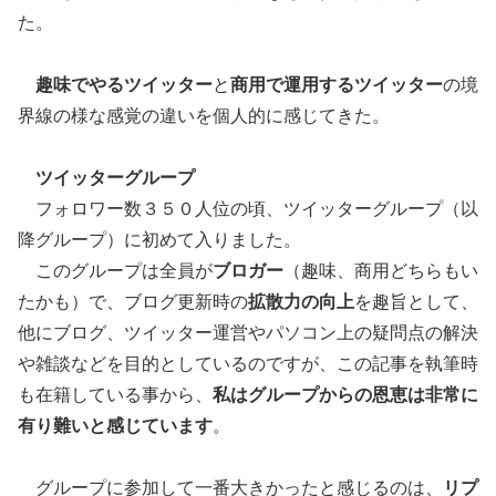
た。
趣味でやるツイッター
と
商用で運用するツイッター
の境
界線の様な感覚の違いを個人的に感じてきた。
ツイッターグループ
フォロワー数３５０人位の頃、ツイッターグループ（以
降グループ）に初めて入りました。
このグループは全員が
ブロガー
（趣味、商用どちらもい
たかも）で、ブログ更新時の
拡散力の向上
を趣旨として、
他にブログ、ツイッター運営やパソコン上の疑問点の解決
や雑談などを目的としているのですが、この記事を執筆時
も在籍している事から、
私はグループからの恩恵は非常に
有り難いと感じています
。
グループに参加して一番大きかったと感じるのは、
リプ