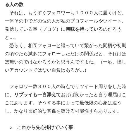
る人の数
それは、もうすぐフォロワーも１０００人に届くけど、
一体その中でどの位の人が私のプロフィールやツイート、
発信している事（ブログ）に
興味を持っている
のだろう
と…。
恐らく、相互フォローと謳っていて繋がった間柄や初期
の頃やたら滅多にフォローしただけの関係だと、それはほ
ぼ無いのではなかろうかと思うんですよね。（一応、怪し
いアカウントではない自負はあるが…）
フォロワー数３００人の時点でリツイート周りをした時
に、
リプライも一言添えて
おけば良かったと言う理屈はこ
こにあります。そうする事によって最低限の心象は違う
し、かなり友好的な関係を築ける可能性すらあります。
○
これから先心掛けていく事