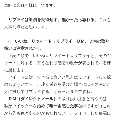
単純に忘れる様にしてます。
リプライは返信を期待せず、無かったら忘れる
。これも
大事な点だと思います。
○
いいね→リツイート→リプライ→ＤＭ、ＤＭの取り
扱いは注意されたし
上記の順で、いいね→リツイート→リプライと、そのツ
イートに対する、言うなれば感情の度合が表されている様
に感じます。
ツイートに対して本当に良いと思えばリツイートして拡
散しようとするし、凄く感銘を受けた場合にはその呟いた
人に対してリプライする、と言った具合ですね。
ＤＭ（ダイレクトメール）
の取り扱い注意と言うのは、
私がツイッターを始めて
唯一困惑した事
なのですが（これ
から先も色々あるのかも知れない）、フォローした途端に