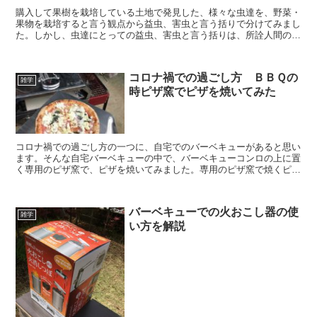
購入して果樹を栽培している土地で発見した、様々な虫達を、野菜・
果物を栽培すると言う観点から益虫、害虫と言う括りで分けてみまし
た。しかし、虫達にとっての益虫、害虫と言う括りは、所詮人間の勝
手な都合で分けられただけなんだな、と言う事にも気付いた…。
コロナ禍での過ごし方 ＢＢＱの
雑学
時ピザ窯でピザを焼いてみた
コロナ禍での過ごし方の一つに、自宅でのバーベキューがあると思い
ます。そんな自宅バーベキューの中で、バーベキューコンロの上に置
く専用のピザ窯で、ピザを焼いてみました。専用のピザ窯で焼くピザ
は、バーベキューに飽きた子供達にも受けが良いのでオススメです。
バーベキューでの火おこし器の使
雑学
い方を解説