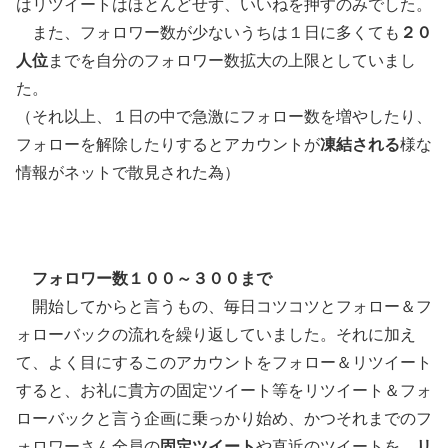
はリツイートはほとんどせず、いいねを押すのみでした。
また、フォロワー数が少ないうちは１日に多くても
２０
人位
までを自分のフォロワー数拡大の上限としていまし
た。
（それ以上、１日の中で急激にフォロー数を増やしたり、
フォローを解除したりするとアカウントが
凍結される
様な
情報がネットで散見された為）
フォロワー数１００～３００まで
開始してからと言うもの、毎日コツコツとフォロー＆フ
ォローバックの流れを繰り返していました。それに加え
て、よく目にするこのアカウントをフォロー＆リツイート
すると、お礼に貴方の固定ツイート等をリツイート＆フォ
ローバックと言う企画に乗っかり始め、かつそれまでのフ
ォロワーさん全員の
固定ツイート
や直近のツイートを、
リ