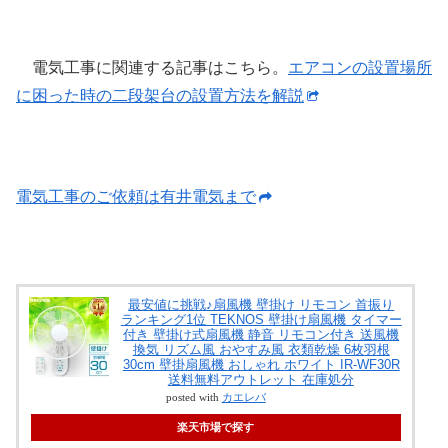
電気工事に関連する記事はこちら。
エアコンの設置場所
に困った時の二段架台の設置方法を解説
電気工事のご依頼は有井電気まで
最安値に挑戦♪扇風機 壁掛け リモコン 首振り
ランキング1位 TEKNOS 壁掛け扇風機 タイマー
付き 壁掛け式扇風機 静音 リモコン付き 送風機
換気 リズム風 おやすみ風 衣類乾燥 6枚羽根
30cm 壁掛扇風機 おしゃれ ホワイト IR-WF30R
送料無料アウトレット 在庫処分
posted with
カエレバ
楽天市場で探す