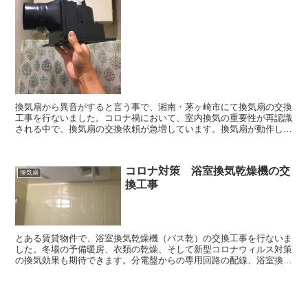
換気扇から異音がすると言う事で、湘南・茅ヶ崎市にて換気扇の交換
工事を行ないました。コロナ禍において、室内換気の重要性が再認識
される中で、換気扇の交換依頼が急増しています。換気扇が動作しな
い、異音がするなどの場合は、是非ご一読ください。
コロナ対策 浴室換気乾燥機の交
換気扇
換工事
とある賃貸物件で、浴室換気乾燥機（バス乾）の交換工事を行ないま
した。冬場の予備暖房、衣類の乾燥、そして新型コロナウィルス対策
の換気効果も期待できます。分電盤からの専用回路の配線、浴室換気
乾燥機の新規取り付けをお考えの方は、是非ご一読ください。