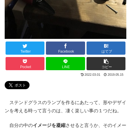
Twitter
Facebook
はてブ
Pocket
LINE
コピー
2022.03.01
2019.05.15
ステンドグラスのランプを作るにあたって、形やデザイ
ンを考える時って言うのは、凄く楽しい事の１つだね。
自分の中の
イメージを凝縮
させると言うか、そのイメー