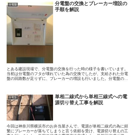
分電盤の交換とブレーカー増設の
分電盤
手順を解説
とある建設現場で、分電盤の交換を行った時の様子を書いています。
当初は分電盤のフタが壊れていた為の交換でしたが、支給された分電
盤の回路数が足りずに、ブレーカーの増設も行いました。分電盤の交
換や、ブレーカーの増設を考えている方々は、是非ご一読ください。
単相二線式から単相三線式への電
分電盤
源切り替え工事を解説
今回は神奈川県横浜市のお弁当屋さんで、電源が単相二線式の為に頻
繁にブレーカーが落ちてしまうと言う依頼を受け、電源切り替えの工