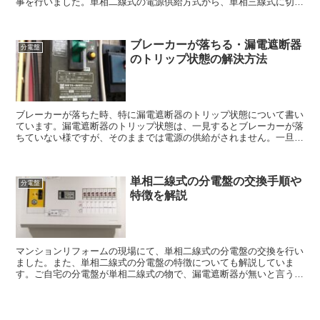
事を行いました。単相二線式の電源供給方式から、単相三線式に切り
替えれば、ブレーカーが落ちる可能性は大幅に減る事が予想されま
す。
ブレーカーが落ちる・漏電遮断器
分電盤
のトリップ状態の解決方法
ブレーカーが落ちた時、特に漏電遮断器のトリップ状態について書い
ています。漏電遮断器のトリップ状態は、一見するとブレーカーが落
ちていない様ですが、そのままでは電源の供給がされません。一旦ブ
レーカーを下に下ろし（ｏｆｆにする）、再度上げましょう（ｏｎに
する）。
単相二線式の分電盤の交換手順や
分電盤
特徴を解説
マンションリフォームの現場にて、単相二線式の分電盤の交換を行い
ました。また、単相二線式の分電盤の特徴についても解説していま
す。ご自宅の分電盤が単相二線式の物で、漏電遮断器が無いと言う人
や、単相二線式の分電盤の特徴を知りたいと言う人は、是非ご一読く
ださい。